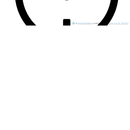
©
OpenStreetMap
contributors.
·
Lösung von Dr. DSGVO