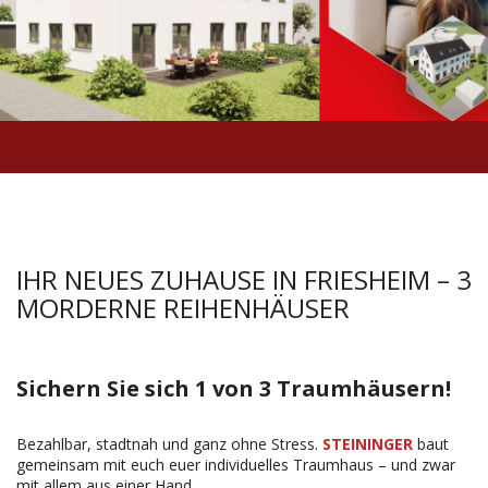
ENERGIE & FÖRDERUNG
EINFAMILIENHÄUSER
UNTERNEHMEN
DOPPELHÄUSER
EFFIZIENZ
AKTUELLE PROJEKTE
REIHENHÄUSER
ENERGY 55
PHILOSOPHIE
VERGANGENE PROJEKTE
INDIVIDUELLE PLANUNG
ENERGY 40+
FIRMENGESCHICHTE
EIGENTUMSWOHNUNGEN
MUSTERHÄUSER
KLIMAFREUNDLICHER NEUBAU
ABTEILUNG WOHNHAUSBAU
GRUNDSTÜCKSANKAUF
GRUNDSTÜCKE MIT HAUS
IHR NEUES ZUHAUSE IN FRIESHEIM – 3
MORDERNE REIHENHÄUSER
INFORMATIONEN
IMMOBILIENINVESTMENT
STABILITÄT
GRUNDSTÜCKE MIT HAUS
SCHLOSSGARTEN
EIGENTUMSWOHNUNGEN
WACKERSDORF
PETTENDORF
REIHENHÄUSER
LOHE-NEUKIRCHEN
SONNENGARTEN
DOPPEL- UND REIHENHÄUSER
KONTAKT
Sichern Sie sich 1 von 3 Traumhäusern!
Bezahlbar, stadtnah und ganz ohne Stress.
STEININGER
baut
SCHWABELWEIS
LUDWIG-THOMA-STRASSE
TEGERNHEIM
IMPRESSUM
gemeinsam mit euch euer individuelles Traumhaus – und zwar
mit allem aus einer Hand.