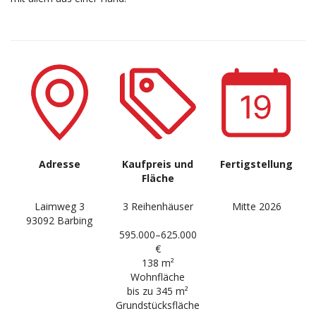
FRIESHEIM
AN DEN WEICHSER BREITEN
DATENSCHUTZ
AM MARTERL II
OTTERBACHWEG
Adresse
Kaufpreis und
Fertigstellung
Fläche
Laimweg 3
3 Reihenhäuser
Mitte 2026
93092 Barbing
595.000–625.000
€
138 m²
Wohnfläche
bis zu 345 m²
Grundstücksfläche