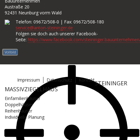
Bauunternehmen
Austraße 20
92431 Neunburg vorm Wald
Telefon: 09672/508-0 | Fax: 09672/508-180
service@anton-steininger.de
Folgen sie doch auch unserer Facebook-
Seite:
https://www.facebook.com/steininger.bauunternehmen
Vollbild
Impressum
Datenschutz
Kontakt
STEININGER
MASSIVZIEGELHAUS
Einfamilienhäuser
Doppelhäuser
Reihenhäuser
Individuelle Planung