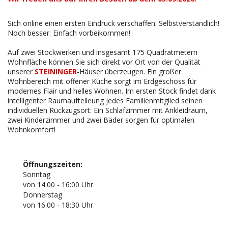
FRIESHEIM
AN DEN WEICHSER BREITEN
DATENSCHUTZ
Sich online einen ersten Eindruck verschaffen: Selbstverständlich!
Noch besser: Einfach vorbeikommen!
AM MARTERL II
Auf zwei Stockwerken und insgesamt 175 Quadratmetern
Wohnfläche können Sie sich direkt vor Ort von der Qualität
OTTERBACHWEG
unserer
STEININGER
-Häuser überzeugen. Ein großer
Wohnbereich mit offener Küche sorgt im Erdgeschoss für
modernes Flair und helles Wohnen. Im ersten Stock findet dank
intelligenter Raumaufteileung jedes Familienmitglied seinen
individuellen Rückzugsort: Ein Schlafzimmer mit Ankleidraum,
zwei Kinderzimmer und zwei Bäder sorgen für optimalen
Wohnkomfort!
Öffnungszeiten:
Sonntag
von 14:00 - 16:00 Uhr
Donnerstag
von 16:00 - 18:30 Uhr