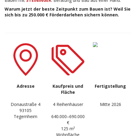
Bauen mit
STEININGER
. Beratung und Bau aus einer Hand.
FRIESHEIM
AN DEN WEICHSER BREITEN
DATENSCHUTZ
Warum jetzt der beste Zeitpunkt zum Bauen ist?
Weil Sie
sich bis zu 250.000 € Förderdarlehen sichern können.
AM MARTERL II
OTTERBACHWEG
Adresse
Kaufpreis und
Fertigstellung
Fläche
Donaustraße 4
4 Reihenhäuser
Mitte 2026
93105
Tegernheim
640.000–690.000
€
125 m²
Wohnfläche