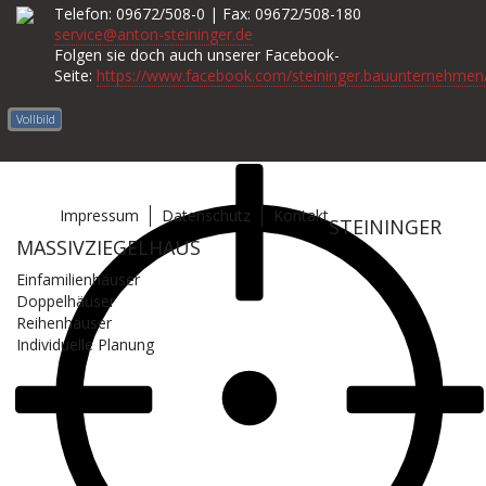
Telefon: 09672/508-0 | Fax: 09672/508-180
service@anton-steininger.de
Folgen sie doch auch unserer Facebook-
Seite:
https://www.facebook.com/steininger.bauunternehmen
Vollbild
Impressum
Datenschutz
Kontakt
STEININGER
MASSIVZIEGELHAUS
Einfamilienhäuser
Doppelhäuser
Reihenhäuser
Individuelle Planung