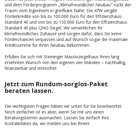
und dem Förderprogramm „Klimafreundlicher Neubau" rückt der
FRIESHEIM
AN DEN WEICHSER BREITEN
DATENSCHUTZ
Traum vom Eigenheim in greifbare Nähe. Die KfW vergibt
Förderkredite von bis zu 100.000 Euro für den Effizienzhaus-
Standard 40 und von bis zu 150.000 Euro für den Effizienzhaus-
AM MARTERL II
Standard 40 plus QNG-Siegel. Wir verwirklichen Ihr
klimafreundliches Zuhause und sorgen dafür, dass Sie keine
Förderchancen verpassen und auf Wunsch sogar die maximale
OTTERBACHWEG
Kreditsumme für Ihren Neubau bekommen.
Erfüllen Sie sich mit Steininger Massivziegelhaus Ihren lang
ersehnten Wunsch von den eigenen vier Wänden – nachhaltig,
finanzierbar und stressfrei!
Jetzt zum Rundum-sorglos-Paket
beraten lassen.
Die wichtigsten Fragen haben wir unten für Sie beantwortet.
Noch einfacher ist es aber, wenn Sie mit uns einen
Beratungstermin ausmachen. Lassen Sie einfach Ihre
Kontaktdaten da, wir melden uns bei Ihnen!