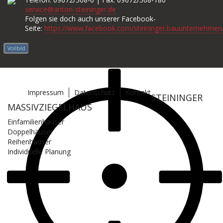
service@anton-steininger.de
Folgen sie doch auch unserer Facebook-
Seite:
https://www.facebook.com/steininger.bauunternehmen
Vollbild
Impressum
Datenschutz
Kontakt
STEININGER
MASSIVZIEGELHAUS
Einfamilienhäuser
Doppelhäuser
Reihenhäuser
Individuelle Planung